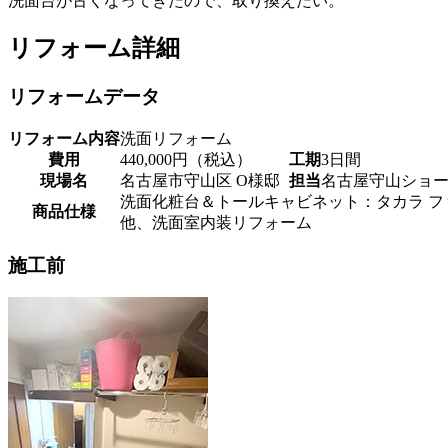
洗面台が古くなってきたので、取り換えたい。
リフォーム詳細
リフォームデータ
リフォーム内容
洗面リフォーム
費用
440,000円（税込）
工期
3日間
現場名
名古屋市守山区 O様邸
担当
名古屋守山ショ
洗面化粧台＆トールキャビネット：タカラ フ
商品仕様
他、洗面室内装リフォーム
施工前