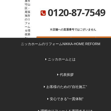
屋市
ニッカホーム総合サイト
ニッカホーム会社概要
ショールーム一覧
守山
0120-87-7549
区・
尾張
旭市
のリ
フォ
ーム
※店舗への直通番号ではございません
＆増
改築
な
お問い合わせ
無料見積もり
来店
ら
ニッカホームのリフォーム
NIKKA-HOME REFORM
ニッカホームとは
代表挨拶
お客様のための"自社施工"
安心できる"一貫体制"