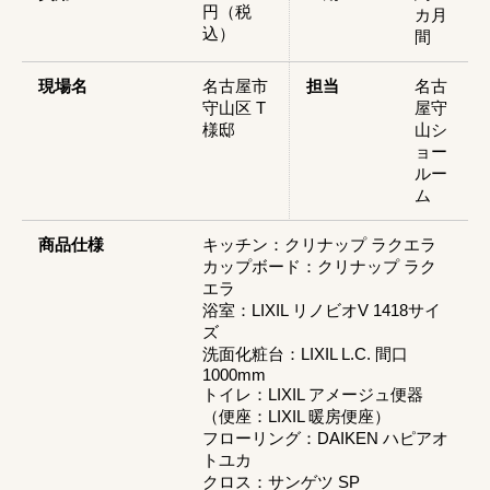
円（税
カ月
込）
間
現場名
名古屋市
担当
名古
守山区 T
屋守
様邸
山シ
ョー
ルー
ム
商品仕様
キッチン：クリナップ ラクエラ
カップボード：クリナップ ラク
エラ
浴室：LIXIL リノビオV 1418サイ
ズ
洗面化粧台：LIXIL L.C. 間口
1000mm
トイレ：LIXIL アメージュ便器
（便座：LIXIL 暖房便座）
フローリング：DAIKEN ハピアオ
トユカ
クロス：サンゲツ SP