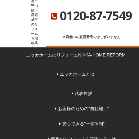
屋市
ニッカホーム総合サイト
ニッカホーム会社概要
ショールーム一覧
守山
0120-87-7549
区・
尾張
旭市
のリ
フォ
ーム
※店舗への直通番号ではございません
＆増
改築
な
お問い合わせ
無料見積もり
来店
ら
ニッカホームのリフォーム
NIKKA-HOME REFORM
ニッカホームとは
代表挨拶
お客様のための"自社施工"
安心できる"一貫体制"