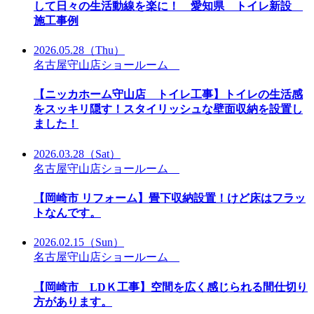
して日々の生活動線を楽に！ 愛知県 トイレ新設
施工事例
2026.05.28
（Thu）
名古屋守山店ショールーム
【ニッカホーム守山店 トイレ工事】トイレの生活感
をスッキリ隠す！スタイリッシュな壁面収納を設置し
ました！
2026.03.28
（Sat）
名古屋守山店ショールーム
【岡崎市 リフォーム】畳下収納設置！けど床はフラッ
トなんです。
2026.02.15
（Sun）
名古屋守山店ショールーム
【岡崎市 LDＫ工事】空間を広く感じられる間仕切り
方があります。