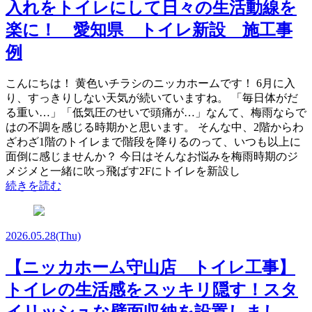
入れをトイレにして日々の生活動線を
楽に！ 愛知県 トイレ新設 施工事
例
こんにちは！ 黄色いチラシのニッカホームです！ 6月に入
り、すっきりしない天気が続いていますね。 「毎日体がだ
る重い…」「低気圧のせいで頭痛が…」なんて、梅雨ならで
はの不調を感じる時期かと思います。 そんな中、2階からわ
ざわざ1階のトイレまで階段を降りるのって、いつも以上に
面倒に感じませんか？ 今日はそんなお悩みを梅雨時期のジ
メジメと一緒に吹っ飛ばす2Fにトイレを新設し
続きを読む
2026.05.28
(Thu)
【ニッカホーム守山店 トイレ工事】
トイレの生活感をスッキリ隠す！スタ