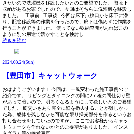
きたいので洗濯機を移設したいとのご要望でした。 階段下
収納があるお家でしたので、今回はそちらに洗濯機を移設し
ました。 工事前 工事後 今回は床下点検口から床下に潜
り、配管移設等の作業を行ったので、廊下は傷めずに作業を
行うことができました。 使ってない収納空間があればこの
ように別の用途で活かすことを検討し
続きを読む
2024.03.24
(Sun)
【豊田市】キャットウォーク
おはようございます！ 今回は、一風変わった施工事例のご
紹介です。 リビングとダイニングの間に2ｍ程の間仕切り壁
があって暗いので、明るくなるようにして欲しいとのご要望
でした。 筋交いもあり完全に壁を撤去することが難しかっ
た為、躯体を残しながら可能な限り採光部分を作るというお
打ち合わせをしていたのですが、 ここでお客様からキャッ
トウォークを作れないかとのご要望がありました。 インス
タグラム等の参考写真