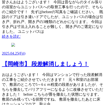
皆さんおはようございます！ 今回は昔ながらのタイル張り
の浴室からユニットバスへの取替工事を行ったので、そちら
のご紹介です！ 先ずはbeforeの写真をご確認ください。 既
設のドアは引き違いドアでしたが、ユニットバスの場合は引
き戸、折れ戸、開き戸の3種類のどれかになります。 今回は
引き戸は寸法上入れることが難しく、開き戸のご選定になり
ました。 ユニットバスは
続きを読む
2025.04.25
(Fri)
【岡崎市】 段差解消しましょう！
おはようございます！ 今回はマンションで行った段差解消
の工事をご紹介させていただきます！ 元々和室のお部屋
で、敷居のところで5～6ｃｍ程度の段差がありましたが、そ
ちらを撤去してバリアフリーになるように改修させていただ
きました！ before こちらが畳を撤去した状態になります。
敷居のみ残っている状態ですね。 敷居を撤去したあとに床
はクッションフロア、取り合