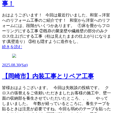
事！
おはようございます！ 今回は最近行いました、和室→洋室
へのリフォーム工事のご紹介です！ 和室から洋室へのリフ
ォームには、段階がいくつかあります。 ①床を畳からフロ
ーリングにする工事 ②既存の聚楽壁や繊維壁の部分のみク
ロス仕上げにする工事（柱は見えたままの仕上がりになりま
す/真壁造り） ③柱も隠すように造作をし、
続きを読む
2025.08.30
(Sat)
【岡崎市】内装工事とリペア工事
皆様おはようございます。 今回は失敗談の投稿です。 ク
ロスの張替えをご依頼いただきましたお客様の施工中、壁一
面の収納部を養生させていただいたところ、、、 やって
しまいました。 年数が経っているところに、養生テープを
貼るときは注意が必要ですね。今回も弱めのテープを貼った